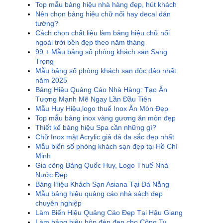
Top mẫu bảng hiệu nhà hàng đẹp, hút khách
Nên chọn bảng hiệu chữ nổi hay decal dán
tường?
Cách chọn chất liệu làm bảng hiệu chữ nổi
ngoài trời bền đẹp theo năm tháng
99 + Mẫu bảng số phòng khách sạn Sang
Trọng
Mẫu bảng số phòng khách sạn độc đáo nhất
năm 2025
Bảng Hiệu Quảng Cáo Nhà Hàng: Tạo Ấn
Tượng Mạnh Mẽ Ngay Lần Đầu Tiên
Mẫu Huy Hiệu,logo thuế Inox Ăn Mòn Đẹp
Top mẫu bảng inox vàng gương ăn mòn đẹp
Thiết kế bảng hiệu Spa cần những gì?
Chữ Inox mặt Acrylic giả đá đa sắc đẹp nhất
Mẫu biển số phòng khách sạn đẹp tại Hồ Chí
Minh
Gia công Bảng Quốc Huy, Logo Thuế Nhà
Nước Đẹp
Bảng Hiệu Khách Sạn Asiana Tại Đà Nẵng
Mẫu bảng hiệu quảng cáo nhà sách đẹp
chuyên nghiệp
Làm Biển Hiệu Quảng Cáo Đẹp Tại Hậu Giang
Làm bảng hiệu hộp đèn đẹp cho Công Ty