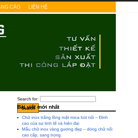
ẢNG CÁO
LIÊN HỆ
Search for:
Bài viết mới nhất
Chữ inox trắng lồng mặt mica hút nổi – Đỉnh
cao của sự tinh tế và hiện đại
Mẫu chữ inox vàng gương đẹp – dòng chữ nổi
cao cấp, sang trọng