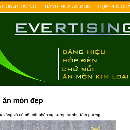
A CÔNG CHỮ NỔI
BẢNG INOX ĂN MÒN
HỘP ĐÈN QU
g ăn mòn đẹp
mạ vàng và có bề mặt phản xạ tương tự như tấm gương.