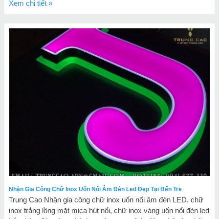
Xem chi tiết »
Nhận Gia Công Chữ Inox Uốn Nổi Âm Đèn Led Đẹp Tại Bến Tre
Trung Cao Nhận gia công chữ inox uốn nổi âm đèn LED, chữ
inox trắng lồng mặt mica hút nổi, chữ inox vàng uốn nổi đèn led