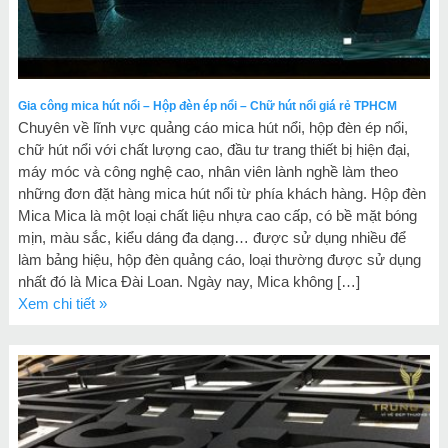
Gia công mica hút nổi – Hộp đèn ép nổi – Chữ hút nổi giá rẻ TPHCM
Chuyên về lĩnh vực quảng cáo mica hút nổi, hộp đèn ép nổi,
chữ hút nổi với chất lượng cao, đầu tư trang thiết bị hiện đại,
máy móc và công nghệ cao, nhân viên lành nghề làm theo
những đơn đặt hàng mica hút nổi từ phía khách hàng. Hộp đèn
Mica Mica là một loại chất liệu nhựa cao cấp, có bề mặt bóng
mịn, màu sắc, kiểu dáng đa dạng… được sử dụng nhiều để
làm bảng hiệu, hộp đèn quảng cáo, loại thường được sử dụng
nhất đó là Mica Đài Loan. Ngày nay, Mica không […]
Xem chi tiết »