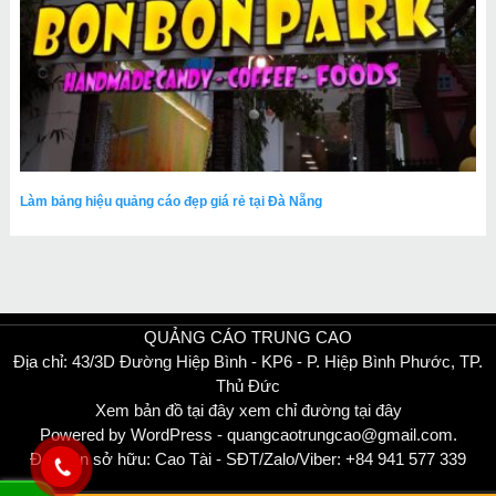
Làm bảng hiệu quảng cáo đẹp giá rẻ tại Đà Nẵng
QUẢNG CÁO TRUNG CAO
Địa chỉ: 43/3D Đường Hiệp Bình - KP6 - P. Hiệp Bình Phước, TP.
Thủ Đức
Xem bản đồ tại đây
xem
chỉ đường tại đây
Powered by WordPress - quangcaotrungcao@gmail.com.
Đại diện sở hữu: Cao Tài - SĐT/Zalo/Viber: +84 941 577 339