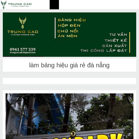
làm bảng hiệu giá rẻ đà nẵng